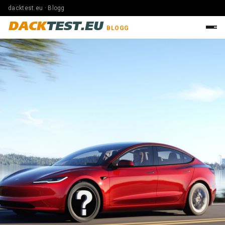
dacktest.eu · Blogg
DACK
TEST.EU
BLOGG