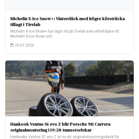
Michelin X-Ice Snow+: Vinterdäck med högre körsträcka
tillagt i Tirelab
Michelin X-Ice Snow+ har lagts till på Tirelab som efterföljare till
Michelin X-Ice Snow och…
25.07.2026
Hankook Ventus S1 evo Z blir Porsche 911 Carrera
originalmontering i 19/20-tumsstorlekar
Hankooks Ventus S1 evo Z är nu ett originalutrustningsdäck för