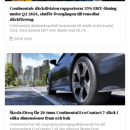
Continentals däckdivision rapporterar 35% EBIT-ökning
under Q2 2026, slutför övergången till renodlat
däckföretag
Continentals däckverksamhet levererade ett starkt andra kvartal
2026, med justerat EBIT som ökade med 35,1%…
04.08.2026
Škoda Elroq får 20-tums Continental EcoContact 7-däck i
olika dimensioner fram och bak
Continental har fått originalutrustningsgodkännande för sitt
sommardäck EcoContact 7 på den eldrivna Škoda Elroq.