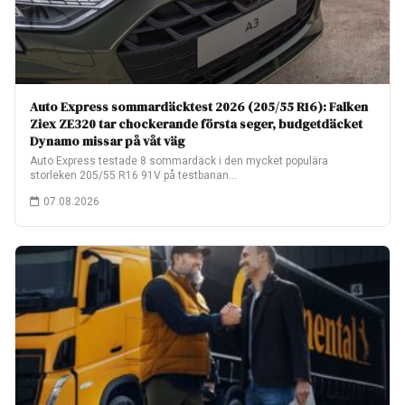
Auto Express sommardäcktest 2026 (205/55 R16): Falken
Ziex ZE320 tar chockerande första seger, budgetdäcket
Dynamo missar på våt väg
Auto Express testade 8 sommardäck i den mycket populära
storleken 205/55 R16 91V på testbanan…
07.08.2026