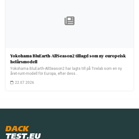
Yokohama BluEarth-AllSeason2 tillagd som ny europeisk
helårsmodell
Yokohama BluEarth-AllSeason2 har lagts till på Tirelab som en ny
året-runt-modell för Europa, efter dess…
22.07.2026
DACK
TEST.EU