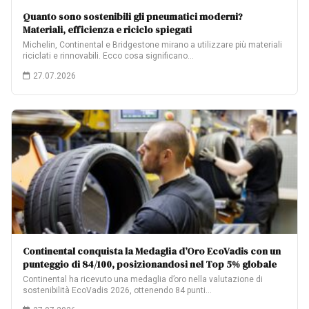
Quanto sono sostenibili gli pneumatici moderni?
Materiali, efficienza e riciclo spiegati
Michelin, Continental e Bridgestone mirano a utilizzare più materiali
riciclati e rinnovabili. Ecco cosa significano…
27.07.2026
Continental conquista la Medaglia d’Oro EcoVadis con un
punteggio di 84/100, posizionandosi nel Top 5% globale
Continental ha ricevuto una medaglia d’oro nella valutazione di
sostenibilità EcoVadis 2026, ottenendo 84 punti…