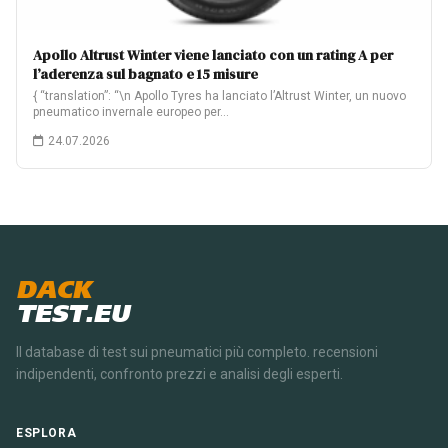
Apollo Altrust Winter viene lanciato con un rating A per
l’aderenza sul bagnato e 15 misure
{ “translation”: “\n Apollo Tyres ha lanciato l’Altrust Winter, un nuovo
pneumatico invernale europeo per…
24.07.2026
DACK
TEST.EU
Il database di test sui pneumatici più completo. recensioni
indipendenti, confronto prezzi e analisi degli esperti.
ESPLORA