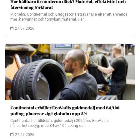
Hur hållbara är moderna däck? Material, effektivitet och
återvinning förklarat
Michelin, Continental och Bridgestone strävar alla efter att använda
mer återvunnet och förnybart material. Här…
27.07.2026
Continental erhåller EcoVadis guldmedalj med 84/100
poäng, placerar sig i globala topp 5%
Continental har tilldelats guldmedalj i 2026 års EcoVadis
hållbarhetsbetyg, med 84 av 100 poäng och…
27.07.2026