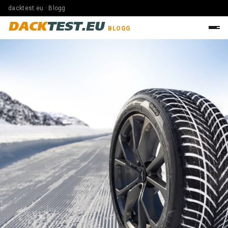
dacktest.eu · Blogg
DACK
TEST.EU
BLOGG