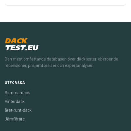
DACK
TEST.EU
Den mest omfattande databasen över däcktester. oberoende
recensioner, prisjämförelser och expertanalyser.
UTFORSKA
Sommardäck
Vinterdäck
året-runt-däck
Jämförare