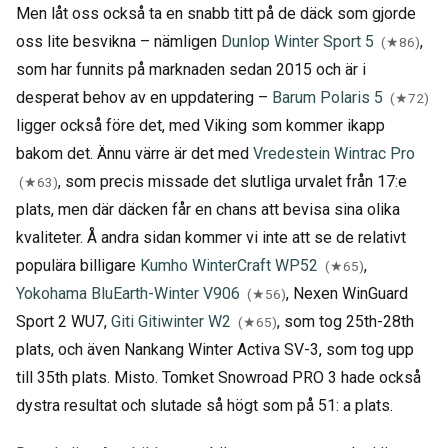
Men låt oss också ta en snabb titt på de däck som gjorde
oss lite besvikna – nämligen
Dunlop Winter Sport 5
,
(★86)
som har funnits på marknaden sedan 2015 och är i
desperat behov av en uppdatering –
Barum Polaris 5
(★72)
ligger också före det, med Viking som kommer ikapp
bakom det. Ännu värre är det med
Vredestein Wintrac Pro
, som precis missade det slutliga urvalet från 17:e
(★63)
plats, men där däcken får en chans att bevisa sina olika
kvaliteter. Å andra sidan kommer vi inte att se de relativt
populära billigare
Kumho WinterCraft WP52
,
(★65)
Yokohama BluEarth-Winter V906
, Nexen WinGuard
(★56)
Sport 2 WU7,
Giti Gitiwinter W2
, som tog 25th-28th
(★65)
plats, och även Nankang Winter Activa SV-3, som tog upp
till 35th plats. Misto. Tomket Snowroad PRO 3 hade också
dystra resultat och slutade så högt som på 51: a plats.