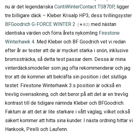
nu är det legendariska
ContiWinterContact TS870P
, ligger
tre billigare däck – Kleber Krisalp HP3, dess tvillingsyster
BFGoodrich G-FORCE WINTER 2
med nästan
(★82)
identiska värden och förra årets nykomling
Firestone
Winterhawk 4
. Med Kleber och BF Goodrich vet vi redan
efter år av tester att de är mycket starka i snön, inklusive
bromssträcka, så detta test passar dem. Dessa är mina
vinterdäcksmodeller som jag ofta rekommenderar och jag
tror att de kommer att bekräfta sin position i det slutliga
testet. Firestone Winterhawk 3:s position är också en
trevlig överraskning, och det beror på att det är en trevlig
kontrast till de tidigare nämnda Kleber och BFGoodrich.
Faktum är att det är lite starkare i vått väglag, vilket också
säkert kommer att hitta sina kunder. I nästa ordning hittar vi
Hankook, Pirelli och Laufenn.